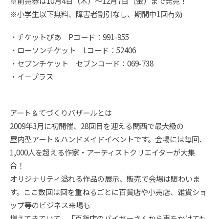
※前売券は10月4日（木）～12月7日（金）まで発売！
※小学生以下無料、障害者割引なし、期間中1回有効
・チケットぴあ Pコード：991-955
・ローソンチケット Lコード：52406
・セブンチケット セブンコード：069-738
・イープラス
アート＆てづくりバザールとは
2009年3月に初開催、28回目を迎える関西で最大級の
屋内型アート＆ハンドメイドイベントです。会場には毎回、
1,000人を超える作家・アーティストクリエイターが大集
合！
オリジナリティ溢れる作品の展示、販売で会場は賑わいま
す。ここ数回は回を重ねるごとに百貨店や小売店、雑貨ショ
ップ等のビジネス来場も
増えてきていて、「百貨店のバイヤーさんから声をかけても